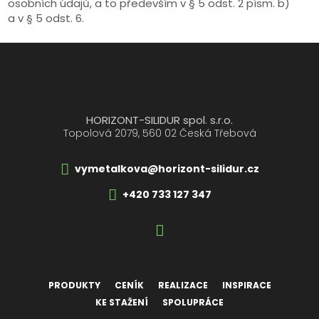
osobních údajů, a to především v § 5 odst. 2 písm. b)
a v § 5 odst. 6.
HORIZONT-SILIDUR spol. s.r.o.
Topolová 2079, 560 02 Česká Třebová
vymetalkova@horizont-silidur.cz
+420 733 127 347
PRODUKTY
CENÍK
REALIZACE
INSPIRACE
KE STAŽENÍ
SPOLUPRÁCE