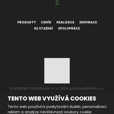
PRODUKTY
CENÍK
REALIZACE
INSPIRACE
KE STAŽENÍ
SPOLUPRÁCE
© HORIZONT-SILIDUR spol. s r. o. 2026, vytvořila eBRÁNA s.r.o.
Mapa stránek
|
Podmínky použití
TENTO WEB VYUŽÍVÁ COOKIES
VYROBILA
Tento web používá k poskytování služeb, personalizaci
reklam a analýze návštěvnosti soubory cookie.