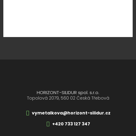
HORIZONT-SILIDUR spol. s.r.o.
Topolová 2079, 560 02 Česká Třebová
vymetalkova@horizont-silidur.cz
+420 733 127 347