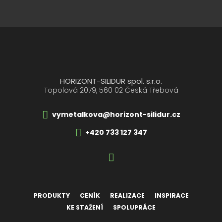
Formulář
se
nepodařilo
odeslat.
HORIZONT-SILIDUR spol. s.r.o.
Topolová 2079, 560 02 Česká Třebová
vymetalkova@horizont-silidur.cz
+420 733 127 347
PRODUKTY
CENÍK
REALIZACE
INSPIRACE
KE STAŽENÍ
SPOLUPRÁCE