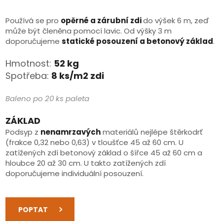
Používá se pro
opěrné a zárubní zdi
do výšek 6 m, zeď
může být členěna pomocí lavic. Od výšky 3 m
doporučujeme
statické posouzení a betonový základ
.
Hmotnost:
52
kg
Spotřeba:
8 ks/m2 zdi
Baleno po 20 ks paleta
ZÁKLAD
Podsyp z
nenamrzavých
materiálů nejlépe štěrkodrť
(frakce 0,32 nebo 0,63) v tloušťce 45 až 60 cm. U
zatížených zdí betonový základ o šířce 45 až 60 cm a
hloubce 20 až 30 cm. U takto zatížených zdí
doporučujeme individuální posouzení.
POPTAT