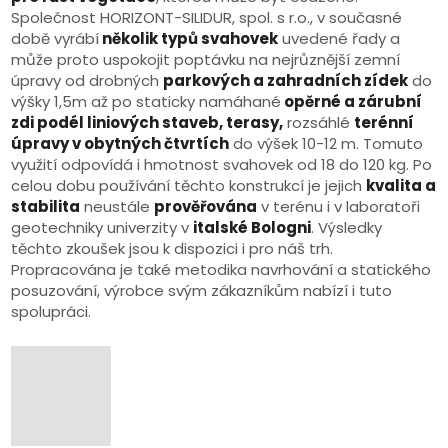
Společnost HORIZONT-SILIDUR, spol. s r.o., v současné
době vyrábí
několik typů svahovek
uvedené řady a
může proto uspokojit poptávku na nejrůznější zemní
úpravy od drobných
parkových a zahradních zídek
do
výšky 1,5m až po staticky namáhané
opěrné a zárubní
zdi podél liniových staveb, terasy,
rozsáhlé
terénní
úpravy v obytných čtvrtích
do výšek 10-12 m. Tomuto
využití odpovídá i hmotnost svahovek od 18 do 120 kg. Po
celou dobu používání těchto konstrukcí je jejich
kvalita a
stabilita
neustále
prověřována
v terénu i v laboratoři
geotechniky univerzity v
italské Bologni
. Výsledky
těchto zkoušek jsou k dispozici i pro náš trh.
Propracována je také metodika navrhování a statického
posuzování, výrobce svým zákazníkům nabízí i tuto
spolupráci.