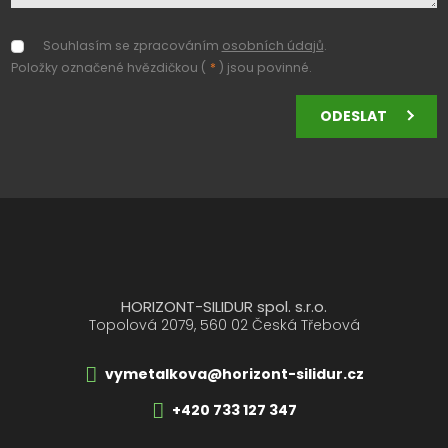
Souhlasím se zpracováním
osobních údajů
.
Souhlasím
se
Položky označené hvězdičkou (
*
) jsou povinné.
zpracováním
osobních
ODESLAT
údajů
.
Formulář
se
nepodařilo
odeslat.
HORIZONT-SILIDUR spol. s.r.o.
Topolová 2079, 560 02 Česká Třebová
vymetalkova@horizont-silidur.cz
+420 733 127 347