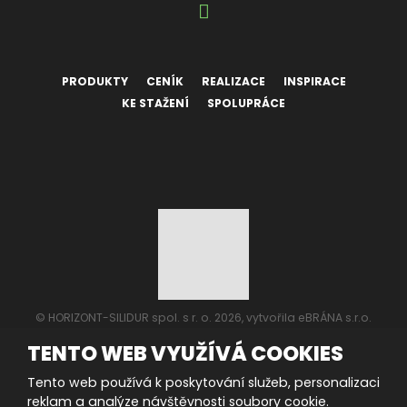
PRODUKTY
CENÍK
REALIZACE
INSPIRACE
KE STAŽENÍ
SPOLUPRÁCE
© HORIZONT-SILIDUR spol. s r. o. 2026, vytvořila eBRÁNA s.r.o.
Mapa stránek
|
Podmínky použití
TENTO WEB VYUŽÍVÁ COOKIES
VYROBILA
Tento web používá k poskytování služeb, personalizaci
reklam a analýze návštěvnosti soubory cookie.