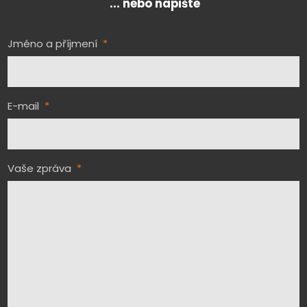
... nebo napište
Jméno a příjmení
*
E-mail
*
Vaše zpráva
*