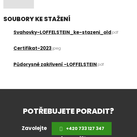
SOUBORY KE STAŽENÍ
Svahovky-LOFFELSTEIN_ke-stazeni_old
pdf
Certifikat-2023
jpeg
Půdorysné zakřivení -LOFFELSTEIN
pdf
POTŘEBUJETE PORADIT?
Zavolejte
+420 733 127 347