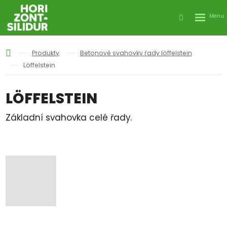
Rozbale
Vyhledáván
menu
Produkty
Betonové svahovky řady löffelstein
Löffelstein
LÖFFELSTEIN
Základní svahovka celé řady.