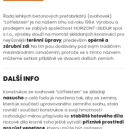
Řada lehkých betonových prefabrikátů (svahovek)
“Löffelstein” je na našem trhu od roku 1994. Výrobou a
prodejem se zabývá společnost HORIZONT-SILIDUR spol.
s r.o., výrobky slouží na montáž skládaných konstrukcí pro
nejrůznější
terénní úpravy
, především
opěrné a
zárubní zdi
. Na trh jsou dodávány pod svým tradičním
mezinárodním označením, protože se s tímto názvem
můžeme setkat přibližně ve dvaceti dalších zemích.
DALŠÍ INFO
Konstrukce ze svahovek “Löffelstein” se skládají
nasucho
a celá řada je navržena tak, aby se zemina,
která je součástí upravovaného zemního svahu, stala
rovněž i součástí konstrukce a svojí hmotností
rozhodující měrou přispívala ke
stabilitě hotového díla
.
Hotové dílo kromě toho ještě vytváří
příznivé prostředí
pro růst vegetace
, kterou může být osázeno.